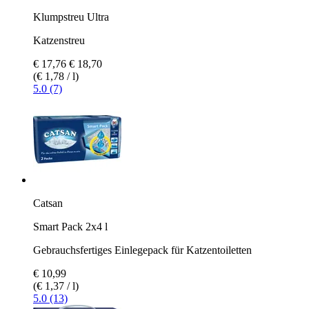
Klumpstreu Ultra
Katzenstreu
€ 17,76
€ 18,70
(€ 1,78 / l)
5.0 (7)
Catsan
Smart Pack 2x4 l
Gebrauchsfertiges Einlegepack für Katzentoiletten
€ 10,99
(€ 1,37 / l)
5.0 (13)