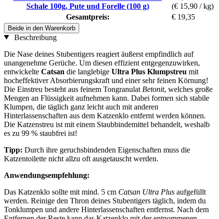
Schale 100g, Pute und Forelle (100 g)
(€ 15,90 / kg)
Gesamtpreis:
€ 19,35
Beide in den Warenkorb
Beschreibung
Die Nase deines Stubentigers reagiert äußerst empfindlich auf
unangenehme Gerüche. Um diesen effizient entgegenzuwirken,
entwickelte
Catsan
die langlebige
Ultra Plus Klumpstreu
mit
hocheffektiver Absorbierungskraft und einer sehr feinen Körnung!
Die Einstreu besteht aus feinem Tongranulat
Betonit
, welches große
Mengen an Flüssigkeit aufnehmen kann. Dabei formen sich stabile
Klumpen, die täglich ganz leicht auch mit anderen
Hinterlassenschaften aus dem Katzenklo entfernt werden können.
Die Katzenstreu ist mit einem Staubbindemittel behandelt, weshalb
es zu 99 % staubfrei ist!
Tipp:
Durch ihre geruchsbindenden Eigenschaften muss die
Katzentoilette nicht allzu oft ausgetauscht werden.
Anwendungsempfehlung:
Das Katzenklo sollte mit mind. 5 cm
Catsan Ultra Plus
aufgefüllt
werden. Reinige den Thron deines Stubentigers täglich, indem du
Tonklumpen und andere Hinterlassenschaften entfernst. Nach dem
Entfernen der Reste kann das Katzenklo mit der entnommenen