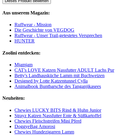
Dieses Produkt bewerten
Aus unserem Magazin:
Ruffwear - Mission
Die Geschichte von VEGDOG
Ruffwear - Unser Trail-getestetes Versprechen
HUNTER
Zoolini entdecken:
Mjamjam
CAT's LOVE Katzen Nassfutter ADULT Lachs Pur
Betty's Landhausküche Lamm mit Buchweizen
Designed by Lotte Katzentunnel Cylla
Animalbook Buntbarsche des Tanganjikasees
Neuheiten:
Chewies LUCKY BITS Rind & Huhn Junior
Strayz Katzen Nassfutter Ente & Süßkartoffel
Chewies Fleischstreifen Mini Pferd
DoggyeBag Amorosi
Chewies Hundezigarren Lamm