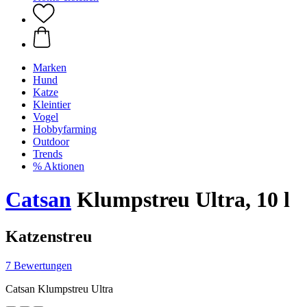
Marken
Hund
Katze
Kleintier
Vogel
Hobbyfarming
Outdoor
Trends
% Aktionen
Catsan
Klumpstreu Ultra, 10 l
Katzenstreu
7 Bewertungen
Catsan Klumpstreu Ultra