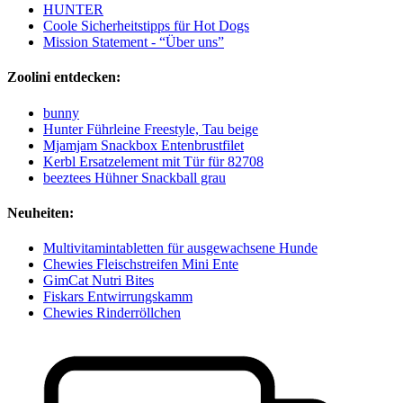
HUNTER
Coole Sicherheitstipps für Hot Dogs
Mission Statement - “Über uns”
Zoolini entdecken:
bunny
Hunter Führleine Freestyle, Tau beige
Mjamjam Snackbox Entenbrustfilet
Kerbl Ersatzelement mit Tür für 82708
beeztees Hühner Snackball grau
Neuheiten:
Multivitamintabletten für ausgewachsene Hunde
Chewies Fleischstreifen Mini Ente
GimCat Nutri Bites
Fiskars Entwirrungskamm
Chewies Rinderröllchen