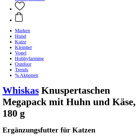
Marken
Hund
Katze
Kleintier
Vogel
Hobbyfarming
Outdoor
Trends
% Aktionen
Whiskas
Knuspertaschen
Megapack mit Huhn und Käse,
180 g
Ergänzungsfutter für Katzen