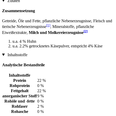
Zutaten
Zusammensetzung
Getreide, Öle und Fette, pflanzliche Nebenerzeugnisse, Fleisch und
[1]
tierische Nebenerzeugnisse
, Mineralstoffe, pflanzliche
[2]
Eiweißextrakte,
Milch und Molkereierzeugnisse
u.a. 4 % Huhn
u.a. 2.2% getrocknetes Käsepulver, entspricht 4% Käse
Inhaltsstoffe
Analytische Bestandteile
Inhaltsstoffe
Protein
22 %
Rohprotein
0 %
Fettgehalt
22 %
anorganischer Stoff
9 %
Rohöle und -fette
0 %
Rohfaser
2 %
Rohasche
0 %