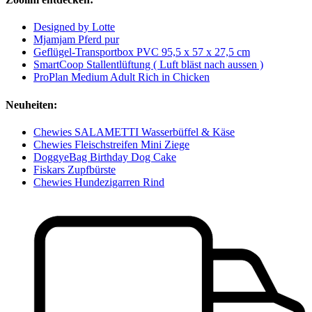
Designed by Lotte
Mjamjam Pferd pur
Geflügel-Transportbox PVC 95,5 x 57 x 27,5 cm
SmartCoop Stallentlüftung ( Luft bläst nach aussen )
ProPlan Medium Adult Rich in Chicken
Neuheiten:
Chewies SALAMETTI Wasserbüffel & Käse
Chewies Fleischstreifen Mini Ziege
DoggyeBag Birthday Dog Cake
Fiskars Zupfbürste
Chewies Hundezigarren Rind