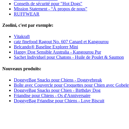
Conseils de sécurité pour "Hot Dogs"
Mission Statement - “À propos de nous”
RUFFWEAR
Zoolini, c'est par exemple:
Vitakraft
catz finefood Ragout No. 607 Canard et Kangourou
Belcando® Baseline Explorer Mini
Happy Dog Sensible Australia - Kangourou Pur
Sachet Individuel pour Chatons - Huile de Poulet & Saumon
Nouveaux produits:
DoggyeBag Snacks pour Chiens - Doggyebreak
Boîte avec Couvercle pour Croquettes pour Chien avec Gobele
DoggyeBag Snacks pour Chien - Birthday Dog
Friandise pour Chiens - Os d'Anniversaire
DoggyeBag Friandise pour Chiens - Love Biscuit