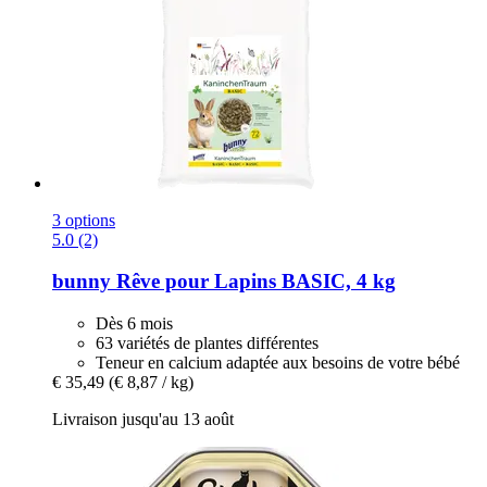
3 options
5.0 (2)
bunny
Rêve pour Lapins BASIC, 4 kg
Dès 6 mois
63 variétés de plantes différentes
Teneur en calcium adaptée aux besoins de votre bébé
€ 35,49
(€ 8,87 / kg)
Livraison jusqu'au 13 août