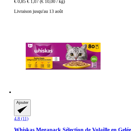
€ 0,85
€ 1,07
(€ 10,00 / kg)
Livraison jusqu'au 13 août
Ajouter
4.8 (11)
Whiskas
Megapack Sélection de Volaille en Gelée