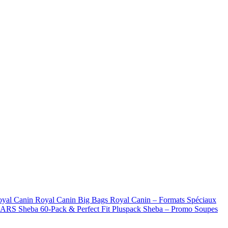
oyal Canin
Royal Canin Big Bags
Royal Canin – Formats Spéciaux
 MARS
Sheba 60-Pack & Perfect Fit Pluspack
Sheba – Promo Soupes