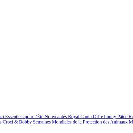
oci
Essentiels pour l’Été
Nouveautés Royal Canin
Offre bunny
Pâtée R
s Croci & Bobby
Semaines Mondiales de la Protection des Animaux