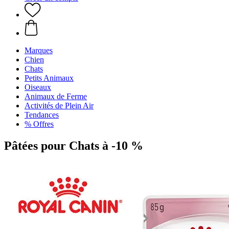
Marques
Chien
Chats
Petits Animaux
Oiseaux
Animaux de Ferme
Activités de Plein Air
Tendances
% Offres
Pâtées pour Chats à -10 %