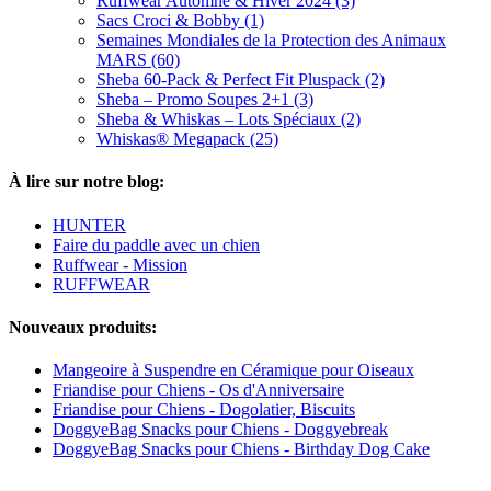
Ruffwear Automne & Hiver 2024 (3)
Sacs Croci & Bobby (1)
Semaines Mondiales de la Protection des Animaux
MARS (60)
Sheba 60-Pack & Perfect Fit Pluspack (2)
Sheba – Promo Soupes 2+1 (3)
Sheba & Whiskas – Lots Spéciaux (2)
Whiskas® Megapack (25)
À lire sur notre blog:
HUNTER
Faire du paddle avec un chien
Ruffwear - Mission
RUFFWEAR
Nouveaux produits:
Mangeoire à Suspendre en Céramique pour Oiseaux
Friandise pour Chiens - Os d'Anniversaire
Friandise pour Chiens - Dogolatier, Biscuits
DoggyeBag Snacks pour Chiens - Doggyebreak
DoggyeBag Snacks pour Chiens - Birthday Dog Cake