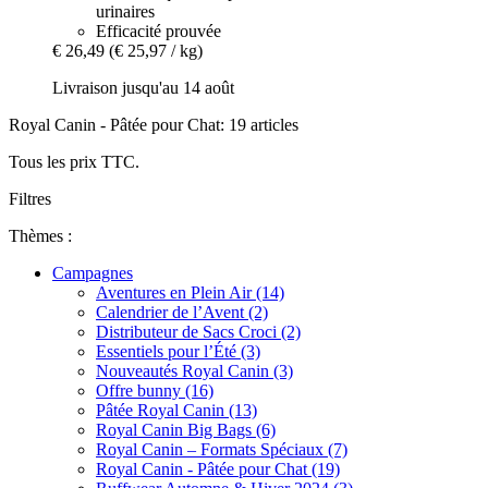
urinaires
Efficacité prouvée
€ 26,49
(€ 25,97 / kg)
Livraison jusqu'au 14 août
Royal Canin - Pâtée pour Chat: 19 articles
Tous les prix TTC.
Filtres
Thèmes :
Campagnes
Aventures en Plein Air (14)
Calendrier de l’Avent (2)
Distributeur de Sacs Croci (2)
Essentiels pour l’Été (3)
Nouveautés Royal Canin (3)
Offre bunny (16)
Pâtée Royal Canin (13)
Royal Canin Big Bags (6)
Royal Canin – Formats Spéciaux (7)
Royal Canin - Pâtée pour Chat (19)