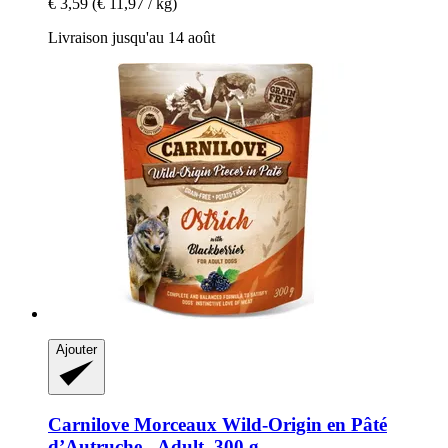
€ 3,59
(€ 11,97 / kg)
Livraison jusqu'au 14 août
Ajouter
Carnilove
Morceaux Wild-​Origin en Pâté
d’Autruche -​ Adult, 300 g