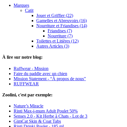
Marques
Catit
Jouer et Griffier (22)
Gamelles et Abreuvoirs (16)
Nourriture et Friandises (14)
Friandises (7)
Nourriture (7)
Toilettes et Litières (12)
Autres Articles (3)
À lire sur notre blog:
Ruffwear - Mission
Faire du paddle avec un chien
Mission Statement - “À propos de nous”
RUFFWEAR
Zoolini, c'est par exemple:
Nature’s Miracle
Rinti Max-i-mum Adult Poulet 50%
Senses 2.0 - Kit Herbe à Chats - Lot de 3
GimCat Skin & Coat Tabs
Rinti Drinki Poulet - 185 ml