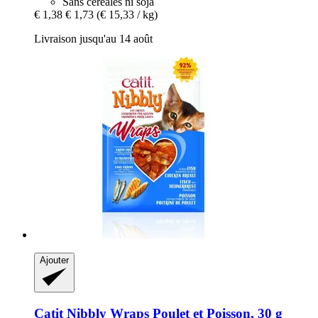
Sans céréales ni soja
€ 1,38
€ 1,73
(€ 15,33 / kg)
Livraison jusqu'au 14 août
Ajouter
Catit
Nibbly Wraps Poulet et Poisson, 30 g