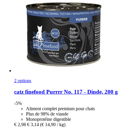
2 options
catz finefood
Purrrr No. 117 -​ Dinde, 200 g
-5%
Aliment complet premium pour chats
Plus de 98% de viande
Monoprotéine digestible
€ 2,98
€ 3,14
(€ 14,90 / kg)