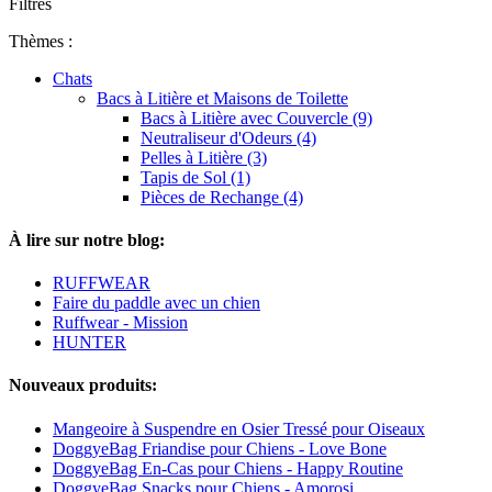
Filtres
Thèmes :
Chats
Bacs à Litière et Maisons de Toilette
Bacs à Litière avec Couvercle (9)
Neutraliseur d'Odeurs (4)
Pelles à Litière (3)
Tapis de Sol (1)
Pièces de Rechange (4)
À lire sur notre blog:
RUFFWEAR
Faire du paddle avec un chien
Ruffwear - Mission
HUNTER
Nouveaux produits:
Mangeoire à Suspendre en Osier Tressé pour Oiseaux
DoggyeBag Friandise pour Chiens - Love Bone
DoggyeBag En-Cas pour Chiens - Happy Routine
DoggyeBag Snacks pour Chiens - Amorosi