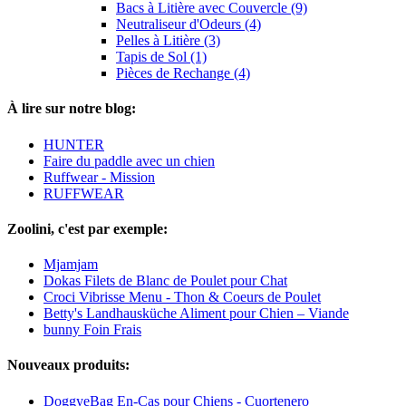
Bacs à Litière avec Couvercle (9)
Neutraliseur d'Odeurs (4)
Pelles à Litière (3)
Tapis de Sol (1)
Pièces de Rechange (4)
À lire sur notre blog:
HUNTER
Faire du paddle avec un chien
Ruffwear - Mission
RUFFWEAR
Zoolini, c'est par exemple:
Mjamjam
Dokas Filets de Blanc de Poulet pour Chat
Croci Vibrisse Menu - Thon & Coeurs de Poulet
Betty's Landhausküche Aliment pour Chien – Viande
bunny Foin Frais
Nouveaux produits:
DoggyeBag En-Cas pour Chiens - Cuortenero