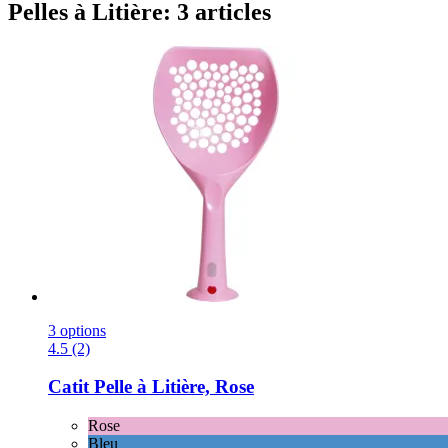
Pelles à Litière: 3 articles
3 options
4.5 (2)
Catit
Pelle à Litière, Rose
Rose
Bleu