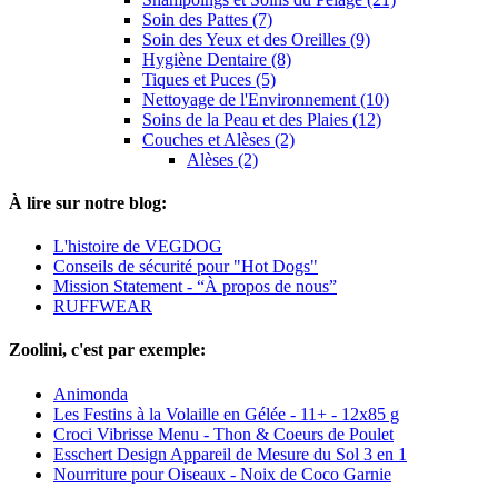
Soin des Pattes (7)
Soin des Yeux et des Oreilles (9)
Hygiène Dentaire (8)
Tiques et Puces (5)
Nettoyage de l'Environnement (10)
Soins de la Peau et des Plaies (12)
Couches et Alèses (2)
Alèses (2)
À lire sur notre blog:
L'histoire de VEGDOG
Conseils de sécurité pour "Hot Dogs"
Mission Statement - “À propos de nous”
RUFFWEAR
Zoolini, c'est par exemple:
Animonda
Les Festins à la Volaille en Gélée - 11+ - 12x85 g
Croci Vibrisse Menu - Thon & Coeurs de Poulet
Esschert Design Appareil de Mesure du Sol 3 en 1
Nourriture pour Oiseaux - Noix de Coco Garnie