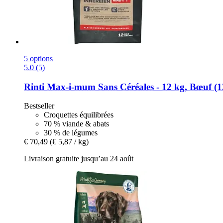
5 options
5.0 (5)
Rinti
Max-​i-​mum Sans Céréales -​ 12 kg, Bœuf (1
Bestseller
Croquettes équilibrées
70 % viande & abats
30 % de légumes
€ 70,49
(€ 5,87 / kg)
Livraison gratuite jusqu’au 24 août