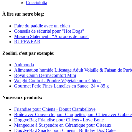
Cucciolotta
À lire sur notre blog:
Faire du paddle avec un chien
Conseils de sécurité pour "Hot Dogs"
Mission Statement - “À propos de nous”
RUFFWEAR
Zoolini, c'est par exemple:
Animonda
Alimentation humide Lifestage Adult Volaille & Faisan de Purb
Royal Canin Dermacomfort Mini
Weight Control - Poudre Végétale pour Chiens
Gourmet Perle Fines Lamelles en Sauce, 24 × 85 g
Nouveaux produits:
Friandise pour Chiens - Donut Ciambellove
Boîte avec Couvercle pour Croquettes pour Chien avec Gobele
DoggyeBag Friandise pour Chiens - Love Bone
Mangeoire à Suspendre en Céramique pour Oiseaux
DoggyeBag Snacks pour Chiens - Birthday Dog Cake