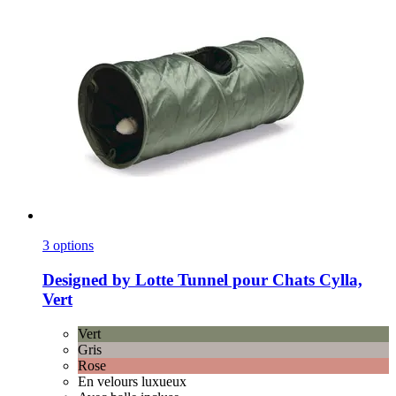
3 options
Designed by Lotte
Tunnel pour Chats Cylla,
Vert
Vert
Gris
Rose
En velours luxueux