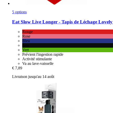
5 options
Eat Slow
Live Longer -​ Tapis de Léchage Lovel
Rouge
Rose
Bleu
Gris
Vert
Prévient l'ingestion rapide
Activité stimulante
Va au lave-vaisselle
€ 7,89
Livraison jusqu'au 14 août