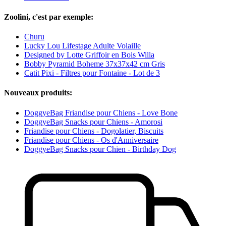
Zoolini, c'est par exemple:
Churu
Lucky Lou Lifestage Adulte Volaille
Designed by Lotte Griffoir en Bois Willa
Bobby Pyramid Boheme 37x37x42 cm Gris
Catit Pixi - Filtres pour Fontaine - Lot de 3
Nouveaux produits:
DoggyeBag Friandise pour Chiens - Love Bone
DoggyeBag Snacks pour Chiens - Amorosi
Friandise pour Chiens - Dogolatier, Biscuits
Friandise pour Chiens - Os d'Anniversaire
DoggyeBag Snacks pour Chien - Birthday Dog