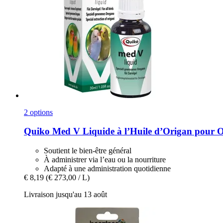
2 options
Quiko
Med V Liquide à l’Huile d’Origan pour 
Soutient le bien-être général
À administrer via l’eau ou la nourriture
Adapté à une administration quotidienne
€ 8,19
(€ 273,00 / L)
Livraison jusqu'au 13 août