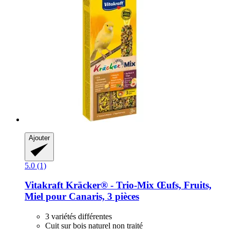
Ajouter
5.0 (1)
Vitakraft
Kräcker® -​ Trio-​Mix Œufs, Fruits,
Miel pour Canaris, 3 pièces
3 variétés différentes
Cuit sur bois naturel non traité