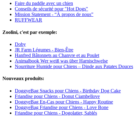
Faire du paddle avec un chien
Conseils de sécurité pour "Hot Dogs"
Mission Statement - “À propos de nous”
RUFFWEAR
Zoolini, c'est par exemple:
Doby
JR Farm Légumes - Bien-Être
Hanfred Bâtonnets au Chanvre et au Poulet
Animalbook Wer weiß was über Harnischwelse
Nourriture Humide pour Chiens – Dinde aux Patates Douces
Nouveaux produits:
DoggyeBag Snacks pour Chiens - Birthday Dog Cake
Friandise pour Chiens - Donut Ciambellove
DoggyeBag En-Cas pour Chiens - Happy Routine
DoggyeBag Friandise pour Chiens - Love Bone
Friandise pour Chiens - Dogolatier, Sablés