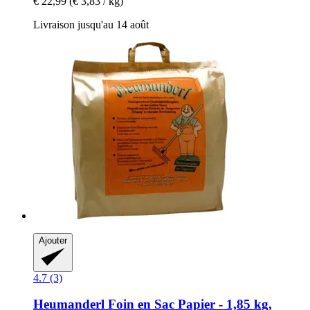
€ 22,99
(€ 3,83 / kg)
Livraison jusqu'au 14 août
Ajouter
4.7 (3)
Heumanderl
Foin en Sac Papier -​ 1,85 kg,