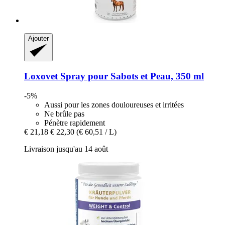
Ajouter
Loxovet
Spray pour Sabots et Peau, 350 ml
-5%
Aussi pour les zones douloureuses et irritées
Ne brûle pas
Pénètre rapidement
€ 21,18
€ 22,30
(€ 60,51 / L)
Livraison jusqu'au 14 août