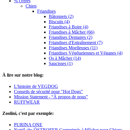
% Offres
Chien
Friandises
Bâtonnets (2)
Biscuits (4)
Friandises à Boire (4)
Friandises à Mâcher (66)
Friandises Dentaires (2)
Friandises d'Entraînement (7)
Friandises Moelleuses (11)
Friandises Végétariennes et Véganes (4)
Os à Mâcher (14)
Saucisses (1)
À lire sur notre blog:
L'histoire de VEGDOG
Conseils de sécurité pour "Hot Dogs"
Mission Statement - “À propos de nous”
RUFFWEAR
Zoolini, c'est par exemple:
PURINA ONE
NutriLabs ÖSTROFER Comprimés à Mâcher pour Chiens