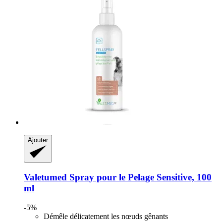
Ajouter
Valetumed
Spray pour le Pelage Sensitive, 100
ml
-5%
Démêle délicatement les nœuds gênants