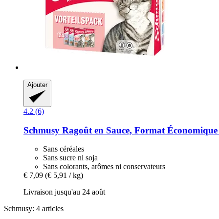
Ajouter
4.2 (6)
Schmusy
Ragoût en Sauce, Format Économique 1
Sans céréales
Sans sucre ni soja
Sans colorants, arômes ni conservateurs
€ 7,09
(€ 5,91 / kg)
Livraison jusqu'au 24 août
Schmusy: 4 articles