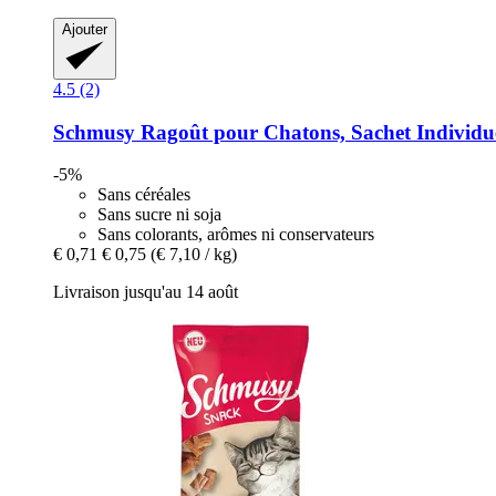
Ajouter
4.5 (2)
Schmusy
Ragoût pour Chatons, Sachet Individue
-5%
Sans céréales
Sans sucre ni soja
Sans colorants, arômes ni conservateurs
€ 0,71
€ 0,75
(€ 7,10 / kg)
Livraison jusqu'au 14 août