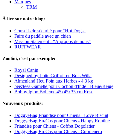
Marques
TRM
À lire sur notre blog:
Conseils de sécurité pour "Hot Dogs"
Faire du paddle avec un chien
Mission Statement - “À propos de nous”
RUFFWEAR
Zoolini, c'est par exemple:
Royal Canin
Designed by Lotte Griffoir en Bois Willa
Almenland Heu Foin aux Herbes - 4,3 kg
beeztees Gamelle pour Cochon d'Inde - Bleue/Beige
Bobby Igloo Boheme 45x45x35 cm Rose
Nouveaux produits:
DoggyeBag Friandise pour Chiens - Love Biscuit
DoggyeBag En-Cas pour Chiens - Happy Routine
Friandise pour Chiens - Coffret Dogolatier
DoggyeBag En-Cas pour Chiens - Cuortenero