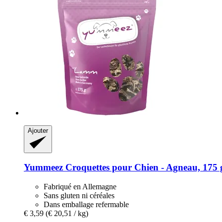
Ajouter
Yummeez
Croquettes pour Chien -​ Agneau, 175 
Fabriqué en Allemagne
Sans gluten ni céréales
Dans emballage refermable
€ 3,59
(€ 20,51 / kg)