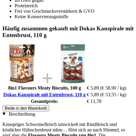
Im Ofen gegart
Proteinreich
Frei von Geschmacksverstärkern & GVO
Keine Konservierungsstoffe
Häufig zusammen gekauft mit Dokas Kauspirale mit
Entenbrust, 110 g
8in1 Flavours Meaty Biscuits, 100 g
€ 5,89
(€ 58,90 / kg)
Dokas Kauspirale mit Entenbrust, 110 g
€ 5,89
(€ 53,55 / kg)
Gesamtpreis:
€ 11,78
Beide in den Warenkorb
Beschreibung
Knuspriges Schweinefleisch umwickelt mit Rindfleisch und
köstlicher Hähnchenbrust mhm… Hört sich an nach Himmel, es
sind aber die
Flavours Meaty Biscuits von 8in1
. Die