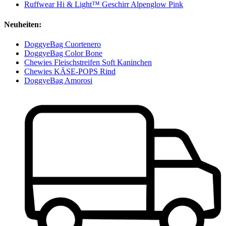
Ruffwear Hi & Light™ Geschirr Alpenglow Pink
Neuheiten:
DoggyeBag Cuortenero
DoggyeBag Color Bone
Chewies Fleischstreifen Soft Kaninchen
Chewies KÄSE-POPS Rind
DoggyeBag Amorosi