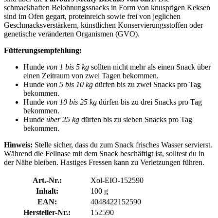
schmackhaften Belohnungssnacks in Form von knusprigen Keksen
sind im Ofen gegart, proteinreich sowie frei von jeglichen
Geschmacksverstärkern, künstlichen Konservierungsstoffen oder
genetische veränderten Organismen (GVO).
Fütterungsempfehlung:
Hunde
von 1 bis 5 kg
sollten nicht mehr als einen Snack über
einen Zeitraum von zwei Tagen bekommen.
Hunde
von 5 bis 10 kg
dürfen bis zu zwei Snacks pro Tag
bekommen.
Hunde
von 10 bis 25 kg
dürfen bis zu drei Snacks pro Tag
bekommen.
Hunde
über 25 kg
dürfen bis zu sieben Snacks pro Tag
bekommen.
Hinweis:
Stelle sicher, dass du zum Snack frisches Wasser servierst.
Während die Fellnase mit dem Snack beschäftigt ist, solltest du in
der Nähe bleiben. Hastiges Fressen kann zu Verletzungen führen.
Art.-Nr.:
Xol-EIO-152590
Inhalt:
100 g
EAN:
4048422152590
Hersteller-Nr.:
152590