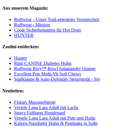
Aus unserem Magazin:
Ruffwear - Unser Trail-getestetes Versprechen
Ruffwear - Mission
Coole Sicherheitstipps für Hot Dogs
HUNTER
Zoolini entdecken:
Hunter
Rinti CANINE Diabetes Huhn
Ruffwear Bivy™ Bowl Salamander Orange
Excellent Pets Multi-Vit Soft Chews
Stallklappe & Auto-Defender Steuergerät - Set
Neuheiten:
Fiskars Massagebürste
Versele Laga Lara Adult mit Lachs
Strayz Faltbarer Hundenapf
Versele Laga Lara Adult mit Pute und Huhn
Katzen-Nassfutter Huhn & Pastinake in Soße