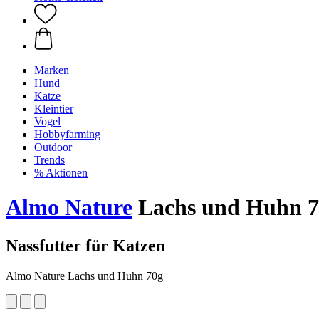
Marken
Hund
Katze
Kleintier
Vogel
Hobbyfarming
Outdoor
Trends
% Aktionen
Almo Nature
Lachs und Huhn 70
Nassfutter für Katzen
Almo Nature Lachs und Huhn 70g