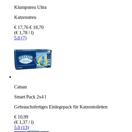
Klumpstreu Ultra
Katzenstreu
€ 17,76
€ 18,70
(€ 1,78 / l)
5.0 (7)
Catsan
Smart Pack 2x4 l
Gebrauchsfertiges Einlegepack für Katzentoiletten
€ 10,99
(€ 1,37 / l)
5.0 (13)