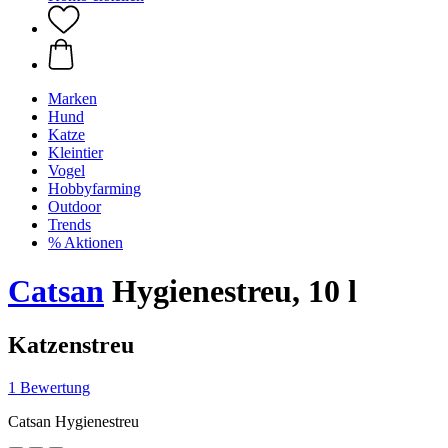
Marken
Hund
Katze
Kleintier
Vogel
Hobbyfarming
Outdoor
Trends
% Aktionen
Catsan
Hygienestreu, 10 l
Katzenstreu
1 Bewertung
Catsan Hygienestreu