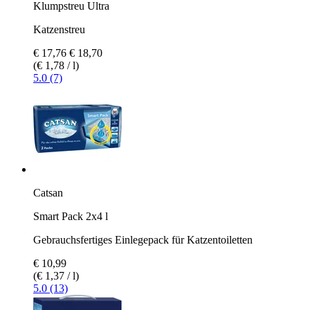
Klumpstreu Ultra
Katzenstreu
€ 17,76
€ 18,70
(€ 1,78 / l)
5.0 (7)
Catsan
Smart Pack 2x4 l
Gebrauchsfertiges Einlegepack für Katzentoiletten
€ 10,99
(€ 1,37 / l)
5.0 (13)