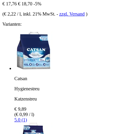
€ 17,76
€ 18,70
-5%
(
€ 2,22 / l
, inkl. 21% MwSt.
-
zzgl. Versand
)
Varianten:
Catsan
Hygienestreu
Katzenstreu
€ 9,89
(€ 0,99 / l)
5.0 (1)