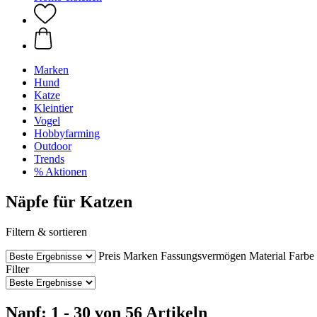
Marken
Hund
Katze
Kleintier
Vogel
Hobbyfarming
Outdoor
Trends
% Aktionen
Näpfe für Katzen
Filtern & sortieren
Preis
Marken
Fassungsvermögen
Material
Farbe
Filter
Napf: 1 - 30 von 56 Artikeln