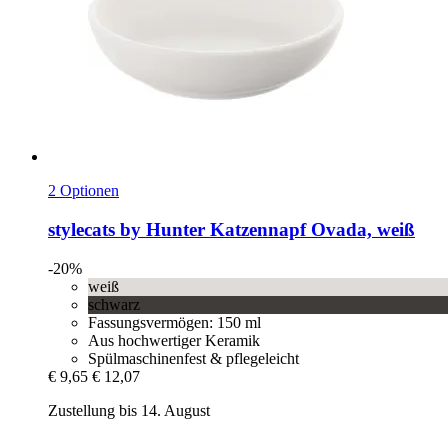
2 Optionen
stylecats by Hunter
Katzennapf Ovada, weiß
-20%
weiß
schwarz
Fassungsvermögen: 150 ml
Aus hochwertiger Keramik
Spülmaschinenfest & pflegeleicht
€ 9,65
€ 12,07
Zustellung bis 14. August