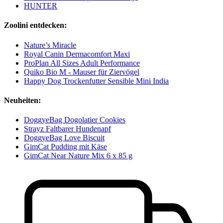
HUNTER
Zoolini entdecken:
Nature’s Miracle
Royal Canin Dermacomfort Maxi
ProPlan All Sizes Adult Performance
Quiko Bio M - Mauser für Ziervögel
Happy Dog Trockenfutter Sensible Mini India
Neuheiten:
DoggyeBag Dogolatier Cookies
Strayz Faltbarer Hundenapf
DoggyeBag Love Biscuit
GimCat Pudding mit Käse
GimCat Near Nature Mix 6 x 85 g