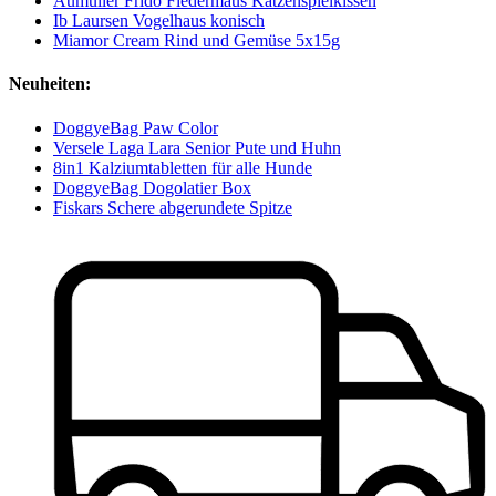
Aumüller Frido Fledermaus Katzenspielkissen
Ib Laursen Vogelhaus konisch
Miamor Cream Rind und Gemüse 5x15g
Neuheiten:
DoggyeBag Paw Color
Versele Laga Lara Senior Pute und Huhn
8in1 Kalziumtabletten für alle Hunde
DoggyeBag Dogolatier Box
Fiskars Schere abgerundete Spitze