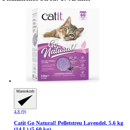
Warenkorb
4.8 (9)
Catit
Go Natural! Pelletstreu Lavendel, 5,6 kg
(14 L) (5,60 kg)