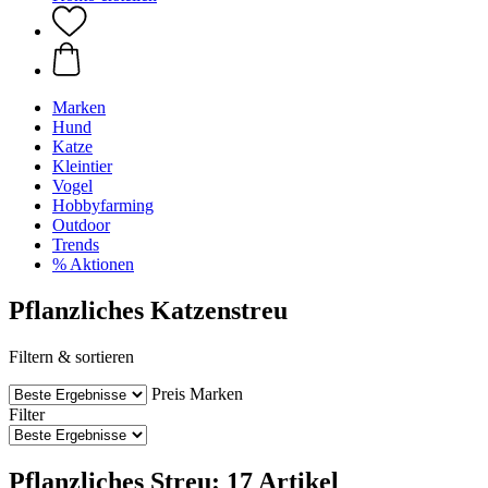
Marken
Hund
Katze
Kleintier
Vogel
Hobbyfarming
Outdoor
Trends
% Aktionen
Pflanzliches Katzenstreu
Filtern & sortieren
Preis
Marken
Filter
Pflanzliches Streu: 17 Artikel