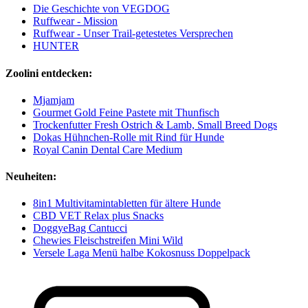
Die Geschichte von VEGDOG
Ruffwear - Mission
Ruffwear - Unser Trail-getestetes Versprechen
HUNTER
Zoolini entdecken:
Mjamjam
Gourmet Gold Feine Pastete mit Thunfisch
Trockenfutter Fresh Ostrich & Lamb, Small Breed Dogs
Dokas Hühnchen-Rolle mit Rind für Hunde
Royal Canin Dental Care Medium
Neuheiten:
8in1 Multivitamintabletten für ältere Hunde
CBD VET Relax plus Snacks
DoggyeBag Cantucci
Chewies Fleischstreifen Mini Wild
Versele Laga Menü halbe Kokosnuss Doppelpack