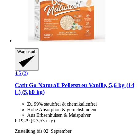
Warenkorb
4.5 (2)
Catit
Go Natural! Pelletstreu Vanille, 5,6 kg (14
L) (5,60 kg)
Zu 99% staubfrei & chemikalienfrei
Hohe Absorption & geruchsbindend
Aus Erbsenhülsen & Maispulver
€ 19,79
(€ 3,53 / kg)
Zustellung bis 02. September