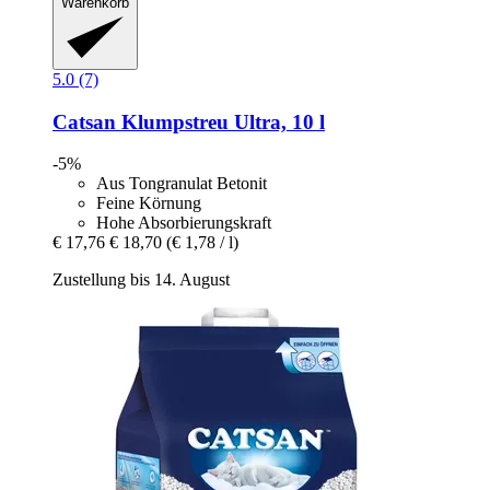
Warenkorb
5.0 (7)
Catsan
Klumpstreu Ultra, 10 l
-5%
Aus Tongranulat Betonit
Feine Körnung
Hohe Absorbierungskraft
€ 17,76
€ 18,70
(€ 1,78 / l)
Zustellung bis 14. August