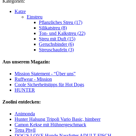
Kategorien:
Katze
Einstreu
Pflanzliches Streu (17)
Silikatstreu (8)
Ton- und Kalkstreu (22)
Streu mit Duft (15)
Geruchsbinder (6)
Streuschaufeln (3)
Aus unserem Magazin:
Mission Statement - “Über uns”
Ruffwear - Mission
Coole Sicherheitstipps für Hot Dogs
HUNTER
Zoolini entdecken:
Animonda
Hunter Halsung Tripoli Vario Basic, himbeer
Camon Kekse mit Hühnergeschmack
Tetra Phyll
DOG'S LOVE Hunde Nassfutter ADULT FISCH