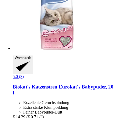
Warenkorb
5.0 (3)
Biokat's
Katzenstreu Eurokat´s Babypuder, 20
l
Exzellente Geruchsbindung
Extra starke Klumpbildung
Feiner Babypuder-Duft
€ 14,29
(€ 0,71 / l)