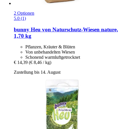
2 Optionen
5.0 (1)
bunny
Heu von Naturschutz-​Wiesen nature,
1,70 kg
Pflanzen, Kräuter & Blüten
Von unbehandelten Wiesen
Schonend warmluftgetrocknet
€ 14,39
(€ 8,46 / kg)
Zustellung bis 14. August