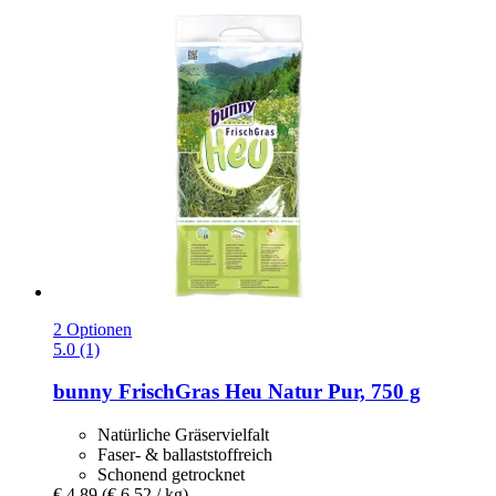
2 Optionen
5.0 (1)
bunny
FrischGras Heu Natur Pur, 750 g
Natürliche Gräservielfalt
Faser- & ballaststoffreich
Schonend getrocknet
€ 4,89
(€ 6,52 / kg)