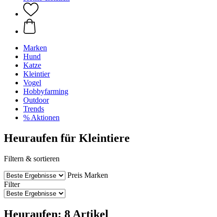
Marken
Hund
Katze
Kleintier
Vogel
Hobbyfarming
Outdoor
Trends
% Aktionen
Heuraufen für Kleintiere
Filtern & sortieren
Preis
Marken
Filter
Heuraufen: 8 Artikel