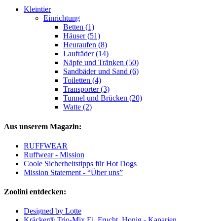
Kleintier
Einrichtung
Betten (1)
Häuser (51)
Heuraufen (8)
Laufräder (14)
Näpfe und Tränken (50)
Sandbäder und Sand (6)
Toiletten (4)
Transporter (3)
Tunnel und Brücken (20)
Watte (2)
Aus unserem Magazin:
RUFFWEAR
Ruffwear - Mission
Coole Sicherheitstipps für Hot Dogs
Mission Statement - “Über uns”
Zoolini entdecken:
Designed by Lotte
Kräcker® Trio-Mix Ei, Frucht, Honig - Kanarien