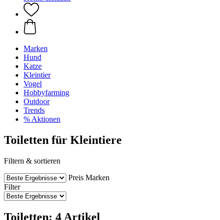
Marken
Hund
Katze
Kleintier
Vogel
Hobbyfarming
Outdoor
Trends
% Aktionen
Toiletten für Kleintiere
Filtern & sortieren
Preis
Marken
Filter
Toiletten: 4 Artikel