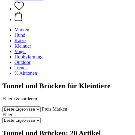
Marken
Hund
Katze
Kleintier
Vogel
Hobbyfarming
Outdoor
Trends
% Aktionen
Tunnel und Brücken für Kleintiere
Filtern & sortieren
Preis
Marken
Filter
Tunnel und Brücken: 20 Artikel