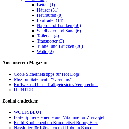
Betten (1)
Häuser (51)
Heuraufen (8)
Laufräder (14)
Näpfe und Tränken (50)
Sandbäder und Sand (6)
Toiletten (4)
Transporter (3)
Tunnel und Brücken (20)
Watte (2)
Aus unserem Magazin:
Coole Sicherheitstipps für Hot Dogs
Mission Statement - “Über uns”
Ruffwear - Unser Trail-getestetes Versprechen
HUNTER
Zoolini entdecken:
WOLFSBLUT
Forte Spurenelemente und Vitamine für Ziervögel
Kerbl Kaninchenbau Komplettset Bunny Base
Nassfutter für Kätzchen mit Huhn in Sauce