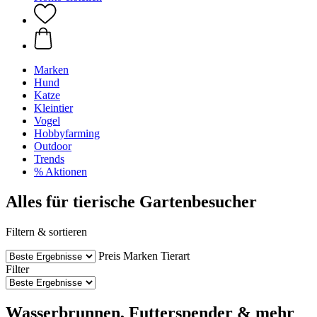
Marken
Hund
Katze
Kleintier
Vogel
Hobbyfarming
Outdoor
Trends
% Aktionen
Alles für tierische Gartenbesucher
Filtern & sortieren
Preis
Marken
Tierart
Filter
Wasserbrunnen, Futterspender & mehr