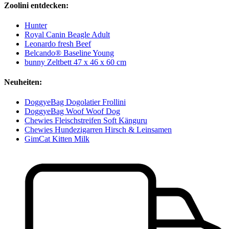
Zoolini entdecken:
Hunter
Royal Canin Beagle Adult
Leonardo fresh Beef
Belcando® Baseline Young
bunny Zeltbett 47 x 46 x 60 cm
Neuheiten:
DoggyeBag Dogolatier Frollini
DoggyeBag Woof Woof Dog
Chewies Fleischstreifen Soft Känguru
Chewies Hundezigarren Hirsch & Leinsamen
GimCat Kitten Milk