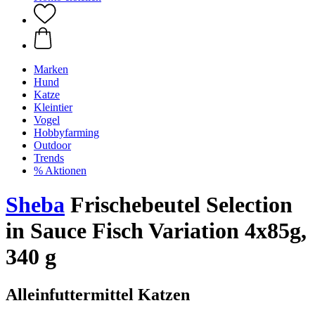
Marken
Hund
Katze
Kleintier
Vogel
Hobbyfarming
Outdoor
Trends
% Aktionen
Sheba
Frischebeutel Selection
in Sauce Fisch Variation 4x85g,
340 g
Alleinfuttermittel Katzen