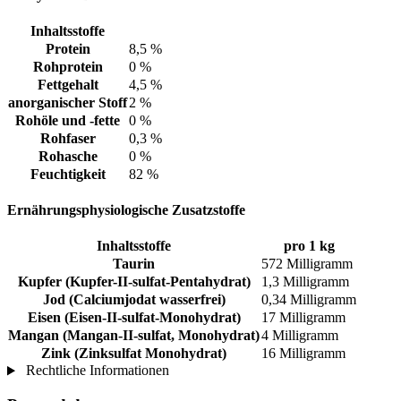
Inhaltsstoffe
Protein
8,5 %
Rohprotein
0 %
Fettgehalt
4,5 %
anorganischer Stoff
2 %
Rohöle und -fette
0 %
Rohfaser
0,3 %
Rohasche
0 %
Feuchtigkeit
82 %
Ernährungsphysiologische Zusatzstoffe
Inhaltsstoffe
pro 1 kg
Taurin
572 Milligramm
Kupfer (Kupfer-II-sulfat-Pentahydrat)
1,3 Milligramm
Jod (Calciumjodat wasserfrei)
0,34 Milligramm
Eisen (Eisen-II-sulfat-Monohydrat)
17 Milligramm
Mangan (Mangan-II-sulfat, Monohydrat)
4 Milligramm
Zink (Zinksulfat Monohydrat)
16 Milligramm
Rechtliche Informationen