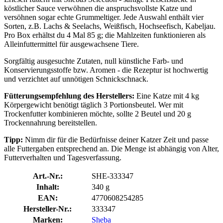
köstlicher Sauce verwöhnen die anspruchsvollste Katze und
versöhnen sogar echte Grummeltiger. Jede Auswahl enthält vier
Sorten, z.B. Lachs & Seelachs, Weißfisch, Hochseefisch, Kabeljau.
Pro Box erhältst du 4 Mal 85 g; die Mahlzeiten funktionieren als
Alleinfuttermittel für ausgewachsene Tiere.
Sorgfältig ausgesuchte Zutaten, null künstliche Farb- und
Konservierungsstoffe bzw. Aromen - die Rezeptur ist hochwertig
und verzichtet auf unnötigen Schnickschnack.
Fütterungsempfehlung des Herstellers:
Eine Katze mit 4 kg
Körpergewicht benötigt täglich 3 Portionsbeutel. Wer mit
Trockenfutter kombinieren möchte, sollte 2 Beutel und 20 g
Trockennahrung bereitstellen.
Tipp:
Nimm dir für die Bedürfnisse deiner Katzer Zeit und passe
alle Futtergaben entsprechend an. Die Menge ist abhängig von Alter,
Futterverhalten und Tagesverfassung.
Art.-Nr.:
SHE-333347
Inhalt:
340 g
EAN:
4770608254285
Hersteller-Nr.:
333347
Marken:
Sheba