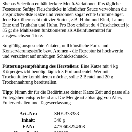
Shebas Selection enthält leckere Menü-Variationen fürs tägliche
Festessen: Saftige Fleischstücke in köstlicher Sauce verwöhnen die
anspruchsvollste Katze und versöhnen sogar echte Grummeltiger.
Jede Box überrascht mit vier Sorten, z.B. Huhn und Rind, Lamm,
Ente und Truthahn und Huhn. Pro Box erhältst du 4 Frischebeutel je
85 g; die Mahlzeiten funktionieren als Alleinfuttermittel für
ausgewachsene Tiere.
Sorgfältig ausgesuchte Zutaten, null künstliche Farb- und
Konservierungsstoffe bzw. Aromen - die Rezeptur ist hochwertig
und verzichtet auf unnötigen Schnickschnack.
Fütterungsempfehlung des Herstellers:
Eine Katze mit 4 kg
Körpergewicht benötigt täglich 3 Portionsbeutel. Wer mit
Trockenfutter kombinieren möchte, sollte 2 Beutel und 20 g
Trockennahrung bereitstellen.
Tipp:
Nimm dir für die Bedürfnisse deiner Katze Zeit und passe alle
Futtergaben entsprechend an. Die Menge ist abhängig von Alter,
Futterverhalten und Tagesverfassung.
Art.-Nr.:
SHE-333383
Inhalt:
340 g
EAN:
4770608254308