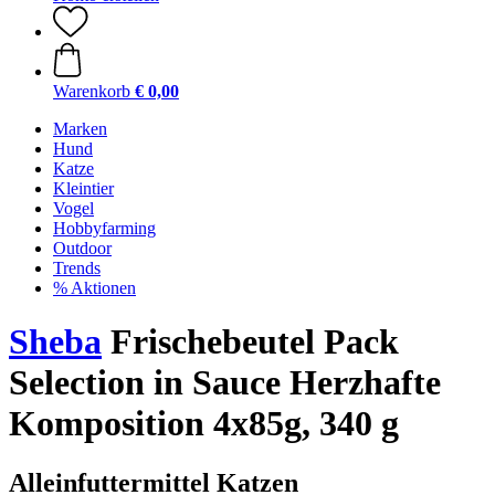
Warenkorb
€ 0,00
Marken
Hund
Katze
Kleintier
Vogel
Hobbyfarming
Outdoor
Trends
% Aktionen
Sheba
Frischebeutel Pack
Selection in Sauce Herzhafte
Komposition 4x85g, 340 g
Alleinfuttermittel Katzen