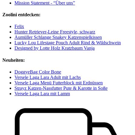
Mission Statement - “Über uns”
Zoolini entdecken:
Felix
Hunter Retriever-Leine Freestyle, schwarz
Aumüller Schlange Snakey Katzenspielkissen
Lucky Lou Lifestage Pouch Adult Rind & Wildschwein
Designed by Lotte Holz Kratzbaum Vanja
Neuheiten:
DoggyeBag Color Bone
Versele Laga Lara Adult mit Lachs
Versele Laga Menü Futterblock mit Erdnüssen
Strayz Katzen-Nassfutter Pute & Karotte in Soße
Versele Laga Lara mit Lamm