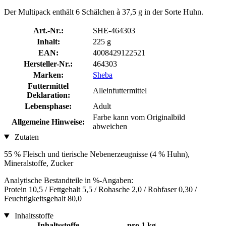
Der Multipack enthält 6 Schälchen à 37,5 g in der Sorte Huhn.
Art.-Nr.:
SHE-464303
Inhalt:
225 g
EAN:
4008429122521
Hersteller-Nr.:
464303
Marken:
Sheba
Futtermittel
Alleinfuttermittel
Deklaration:
Lebensphase:
Adult
Farbe kann vom Originalbild
Allgemeine Hinweise:
abweichen
Zutaten
55 % Fleisch und tierische Nebenerzeugnisse (4 % Huhn),
Mineralstoffe, Zucker
Analytische Bestandteile in %-Angaben:
Protein 10,5 / Fettgehalt 5,5 / Rohasche 2,0 / Rohfaser 0,30 /
Feuchtigkeitsgehalt 80,0
Inhaltsstoffe
Inhaltsstoffe
pro 1 kg