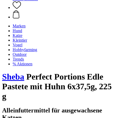
Marken
Hund
Katze
Kleintier
Vogel
Hobbyfarming
Outdoor
Trends
% Aktionen
Sheba
Perfect Portions Edle
Pastete mit Huhn 6x37,5g, 225
g
Alleinfuttermittel für ausgewachsene
Katzen