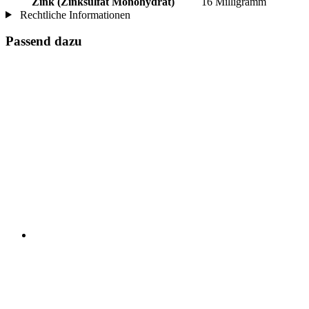
Zink (Zinksulfat Monohydrat)
16 Milligramm
Rechtliche Informationen
Passend dazu