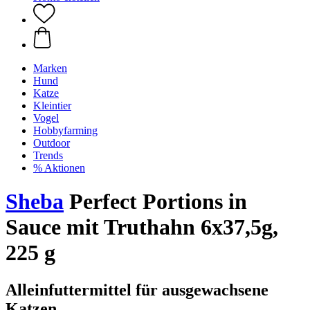
Marken
Hund
Katze
Kleintier
Vogel
Hobbyfarming
Outdoor
Trends
% Aktionen
Sheba
Perfect Portions in
Sauce mit Truthahn 6x37,5g,
225 g
Alleinfuttermittel für ausgewachsene
Katzen