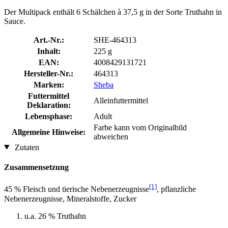
Der Multipack enthält 6 Schälchen à 37,5 g in der Sorte Truthahn in
Sauce.
Art.-Nr.:
SHE-464313
Inhalt:
225 g
EAN:
4008429131721
Hersteller-Nr.:
464313
Marken:
Sheba
Futtermittel
Alleinfuttermittel
Deklaration:
Lebensphase:
Adult
Farbe kann vom Originalbild
Allgemeine Hinweise:
abweichen
Zutaten
Zusammensetzung
[1]
45 % Fleisch und tierische Nebenerzeugnisse
, pflanzliche
Nebenerzeugnisse, Mineralstoffe, Zucker
u.a. 26 % Truthahn