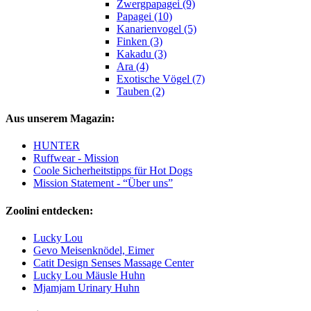
Zwergpapagei (9)
Papagei (10)
Kanarienvogel (5)
Finken (3)
Kakadu (3)
Ara (4)
Exotische Vögel (7)
Tauben (2)
Aus unserem Magazin:
HUNTER
Ruffwear - Mission
Coole Sicherheitstipps für Hot Dogs
Mission Statement - “Über uns”
Zoolini entdecken:
Lucky Lou
Gevo Meisenknödel, Eimer
Catit Design Senses Massage Center
Lucky Lou Mäusle Huhn
Mjamjam Urinary Huhn