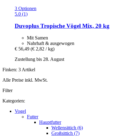
3 Optionen
5.0 (1)
Duvoplus
Tropische Vögel Mix, 20 kg
Mit Samen
Nahrhaft & ausgewogen
€ 56,49
(€ 2,82 / kg)
Zustellung bis 28. August
Finken: 3 Artikel
Alle Preise inkl. MwSt.
Filter
Kategorien:
Vogel
Futter
Hauptfutter
Wellensittich (6)
Großsittich (7)