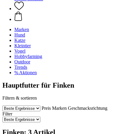
Marken
Hund
Katze
Kleintier
Vogel
Hobbyfarming
Outdoor
Trends
% Aktionen
Hauptfutter für Finken
Filtern & sortieren
Preis
Marken
Geschmacksrichtung
Filter
Finken: 3 Artikel