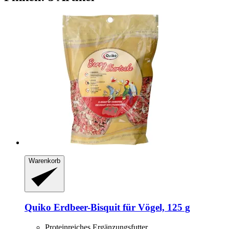
Warenkorb
Quiko
Erdbeer-​Bisquit für Vögel, 125 g
Proteinreiches Ergänzungsfutter