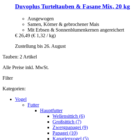
Duvoplus
Turteltauben & Fasane Mix, 20 kg
Ausgewogen
Samen, Körner & gebrochener Mais
Mit Erbsen & Sonnenblumenkernen angereichert
€ 26,49
(€ 1,32 / kg)
Zustellung bis 26. August
Tauben: 2 Artikel
Alle Preise inkl. MwSt.
Filter
Kategorien:
Vogel
Futter
Hauptfutter
Wellensittich (6)
Großsittich (7)
Zwergpapagei (9)
Papagei (10)
Kanarienvogel (5)