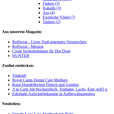
Finken (3)
Kakadu (3)
Ara (4)
Exotische Vögel (7)
Tauben (2)
Aus unserem Magazin:
Ruffwear - Unser Trail-getestetes Versprechen
Ruffwear - Mission
Coole Sicherheitstipps für Hot Dogs
HUNTER
Zoolini entdecken:
Vitakraft
Royal Canin Dental Care Medium
Rupp Hundeflocken Fleisch und Gemüse
A la Carte mit Hochseefisch, Truthahn, Lachs, Ente 4x85 g
Edelstahl-Aufschiebekämme in Aufbewahrungsbox
Neuheiten:
Versele Laga Lara Sterilized mit Huhn