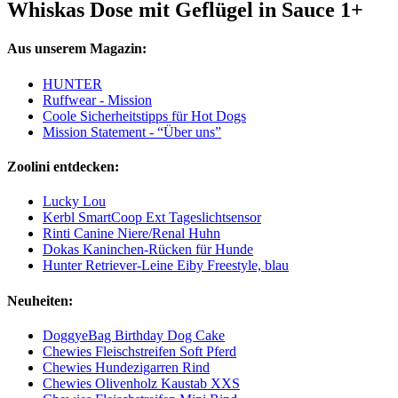
Whiskas Dose mit Geflügel in Sauce 1+
Aus unserem Magazin:
HUNTER
Ruffwear - Mission
Coole Sicherheitstipps für Hot Dogs
Mission Statement - “Über uns”
Zoolini entdecken:
Lucky Lou
Kerbl SmartCoop Ext Tageslichtsensor
Rinti Canine Niere/Renal Huhn
Dokas Kaninchen-Rücken für Hunde
Hunter Retriever-Leine Eiby Freestyle, blau
Neuheiten:
DoggyeBag Birthday Dog Cake
Chewies Fleischstreifen Soft Pferd
Chewies Hundezigarren Rind
Chewies Olivenholz Kaustab XXS