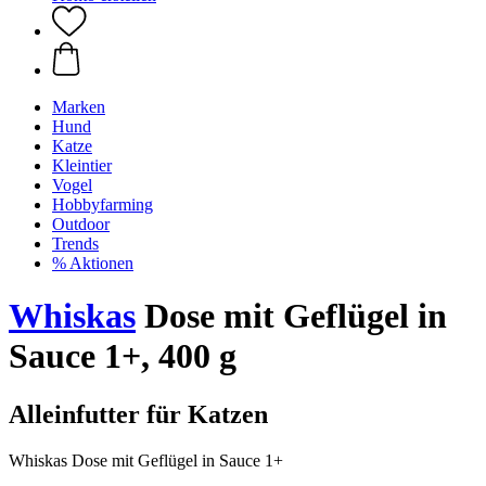
Marken
Hund
Katze
Kleintier
Vogel
Hobbyfarming
Outdoor
Trends
% Aktionen
Whiskas
Dose mit Geflügel in
Sauce 1+, 400 g
Alleinfutter für Katzen
Whiskas Dose mit Geflügel in Sauce 1+