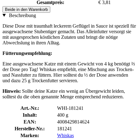
Gesamtpreis:
€ 3,81
Beide in den Warenkorb
Beschreibung
Diese Dose mit traumhaft leckerem Geflügel in Sauce ist speziell für
ausgewachsene Stubentiger gemacht. Das Alleinfutter versorgt sie
mit ausgesprochen köstlichen Zutaten und bringt die nötige
Abwechslung in ihren Alltag.
Fütterungsempfehlung:
Eine ausgewachsene Katze mit einem Gewicht von 4 kg benötigt ⅔
der Dose pro Tag! Whiskas empfiehlt, eine Mischung aus Trocken-
und Nassfutter zu füttern. Hier solltest du ½ der Dose anwenden
und dazu 25 g Trockenfutter servieren.
Hinweis:
Sollte deine Katze ein wenig an Übergewicht leiden,
solltest du die oben genannte Menge entsprechend reduzieren.
Art.-Nr.:
WHI-181241
Inhalt:
400 g
EAN:
4008429814624
Hersteller-Nr.:
181241
Marken:
Whiskas